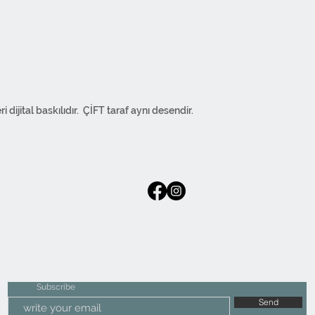
ijital baskılıdır. ÇİFT taraf aynı desendir.
ifikasına sahiptir; Kansorejen maddeler
koruma altına alınmıştır. Boya renk bırakmaz.
 ağartıcı özellikli malzeme kullanmayınız.
.
ır.
 imal edilmiştir. Regular kumaş
emeye kadar bütün işlemler kendi
Subscribe
Send