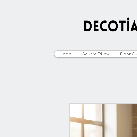
Home
Square Pillow
Floor C