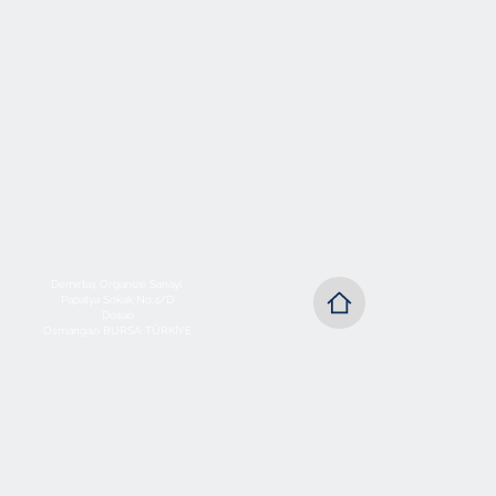
Demirtaş Organize Sanayi
Papatya Sokak No:4/D
Dosab
Osmangazi BURSA TÜRKİYE