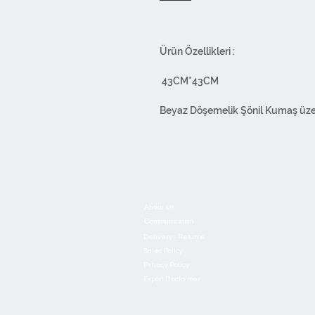
Ürün Özellikleri :
43CM*43CM
Beyaz Döşemelik Şönil Kumaş üzeri d
Boya OEKO-TEX® Standard 100 sert
içermez , böylelikle canlı sağlığı 
30°C yıkanabilir. Yıkama esnasında
Tersten ılık ütü ile ütüleyebilirsiniz
About Us
Communication
Overlok dikişlidir. Alttan fermuarlıd
Delivery - Returns
Sales Policy
Ürünlerimiz 1.Sınıf malzemelerden
Privacy Policy
Export Disclaimer
kullanılmıştır. Tasarımdan paketl
bünyemizde yapılmaktadır.