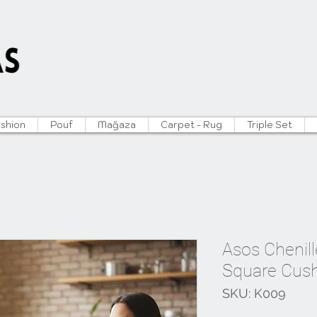
ushion
Pouf
Mağaza
Carpet - Rug
Triple Set
Asos Chenille
Square Cush
SKU: K009