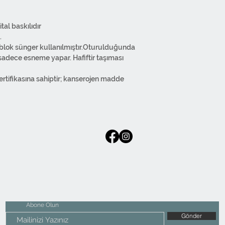
LİKLERİ :
rine dijital baskılıdır
.
 blok sünger kullanılmıştır.Oturulduğunda
dece esneme yapar. Hafiftir taşıması
ifikasına sahiptir; kanserojen madde
ığını korur. Boya renk bırakmaz. 30C
ıcı malzemeler kullanmayınız. Ilık ütü ile
. Alt kısmında gizli fermuarı
eden üretilmiştir. Normal kumaş
lemeye kadar tüm süreçler kendi
r.
Abone Olun
Gönder