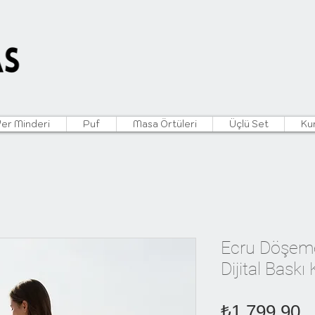
Yer Minderi
Puf
Masa Örtüleri
Üçlü Set
Ku
Ecru Döşeme
Dijital Baskı
F
₺1.799,90