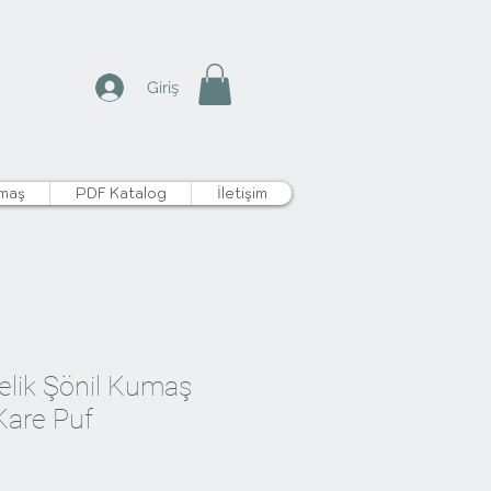
Giriş
maş
PDF Katalog
İletişim
lik Şönil Kumaş
 Kare Puf
iyat