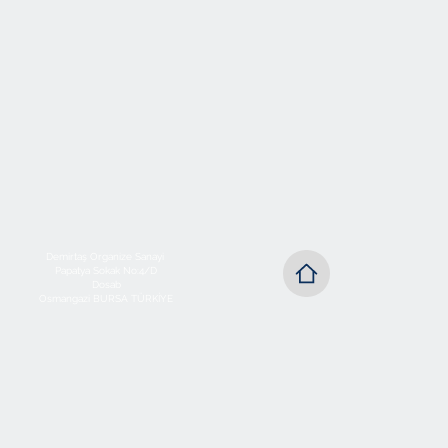
Demirtaş Organize Sanayi
Papatya Sokak No:4/D
Dosab
Osmangazi BURSA TÜRKİYE