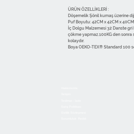
ÜRÜN ÖZEL
Döşemelik Şönil kumaş üze
Puf Boyutu: 42CM x 42CM x 40CM
İç Dolgu Malzemesi 32 Danste gri
çökme yapmaz.100KG den sonra sa
kolaydır.
Boya OEKO-TEX® Standard 100 sert
içermez, bu sayede canlıların sağl
yıkanabilir. Yıkama esnasında ağart
ütüleyebilirsiniz. Overlok dikişlidir
vardır.Ürünlerimiz 1. sınıf malzem
kullanılmıştır. Tasarımdan paket
bünyemizde gerçekleştirilmektedi
Hakkımızda
İletişim
Teslimat - İade
Satış Politikası
Gizlilik Sözleşmesi
Sorumluluk Reddi