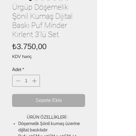
Ürgüp Döşemelik
Şönil Kumaş Dijital
Baskı Puf Minder
Kırlent 3'lü Set
Fiyat
₺3.750,00
KDV hariç
Adet
*
Sepete Ekle
ÜRÜN ÖZELLİKLERİ :
Döşemelik Şönil kumaş üzerine
dijital baskılıdır