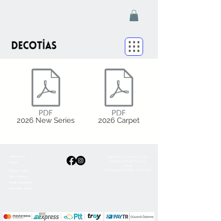
2026 New Series
2026 Carpet
Demirtaş Organize Sanayi
Hakkımızda
Papatya Sokak No:4/D
İletişim
Dosab
Osmangazi BURSA TÜRKİYE
Teslimat - İade
Satış Politikası
Gizlilik Sözleşmesi
Sorumluluk Reddi