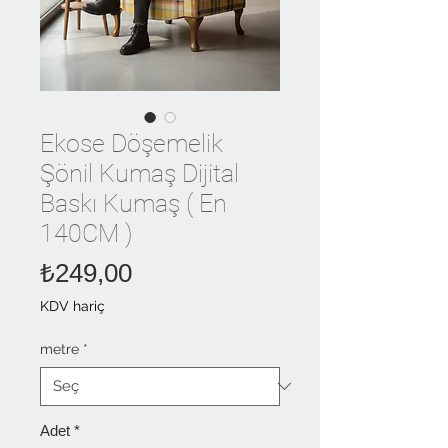
Ekose Döşemelik
Şönil Kumaş Dijital
Baskı Kumaş ( En
140CM )
Fiyat
₺249,00
KDV hariç
metre
*
Adet
*