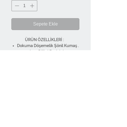
Sepete Ekle
ÜRÜN ÖZELLİKLERİ :
Dokuma Döşemelik Şönil Kumaş .
500gr/m2. Dijital Baskılıdır.
Koltuk Minder Puf Kırlent
Sandalye Minderi Fon Perde gibi
ürünlerde kullanılabilir.
Boya OEKO-TEX® Standard 100
sertifikasına sahiptir; kanserojen
madde içermez, bu sayede
canlıların sağlığını korur.
.Ürünlerimiz 1. sınıf malzemeden
üretilmiştir. Orjinal kumaş
Demirtaş Organize Sanayi
Hakkımızda
kullanılmıştır. Tasarımdan
Papatya Sokak No:4/D
İletişim
Dosab
Osmangazi BURSA TÜRKİYE
Teslimat - İade
paketlemeye kadar tüm süreçler
Satış Politikası
kendi bünyemizde
Gizlilik Sözleşmesi
Sorumluluk Reddi