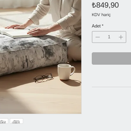
Fiy
₺849,90
KDV hariç
Adet
*