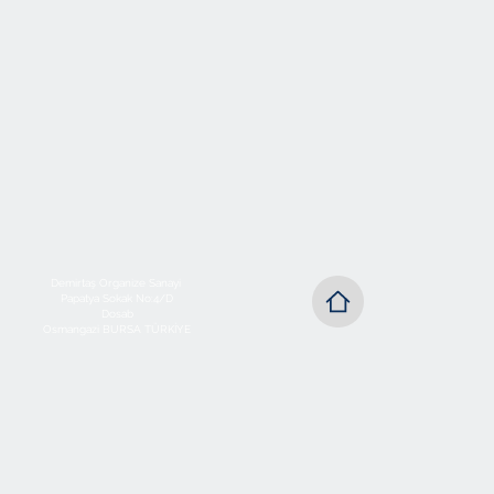
Demirtaş Organize Sanayi
Papatya Sokak No:4/D
Dosab
Osmangazi BURSA TÜRKİYE