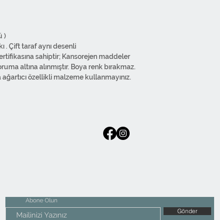
 )
 . Çift taraf aynı desenli
ifikasına sahiptir; Kansorejen maddeler
koruma altına alınmıştır. Boya renk bırakmaz.
 ağartıcı özellikli malzeme kullanmayınız.
.
ır. İki tarafıda kullanılabilir.
 imal edilmiştir. Regular kumaş
emeye kadar bütün işlemler kendi
Abone Olun
Gönder