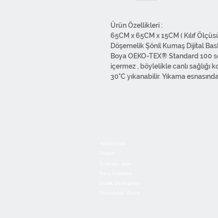
Ürün Özellikleri :
65CM x 65CM x 15CM ( Kılıf Ölçüsü
Döşemelik Şönil Kumaş Dijital Baskı
Boya OEKO-TEX® Standard 100 sert
içermez , böylelikle canlı sağlığı 
30°C yıkanabilir. Yıkama esnasında
Tersten ılık ütü ile ütüleyebilirsiniz
Overlok dikişlidir. Yandan fermuarlıd
Ürünlerimiz 1.Sınıf malzemelerden
kullanılmıştır. Tasarımdan paketl
bünyemizde yapılmaktadır.
Hakkımızda
İletişim
Teslimat - İade
Satış Politikası
Gizlilik Sözleşmesi
Sorumluluk Reddi