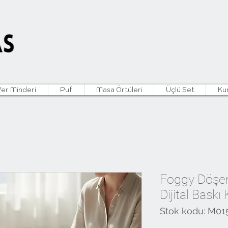
Yer Minderi
Puf
Masa Örtüleri
Üçlü Set
Ku
Foggy Döşem
Dijital Baskı 
Stok kodu: M01