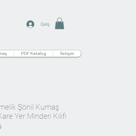
Giriş
maş
PDF Katalog
İletişim
elik Şönil Kumaş
Kare Yer Minderi Kılıfı
5