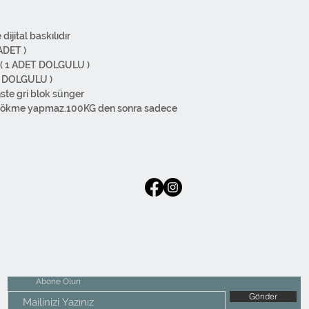
ijital baskılıdır
ADET )
 ( 1 ADET DOLGULU )
T DOLGULU )
ste gri blok sünger
 çökme yapmaz.100KG den sonra sadece
 kolaydır
on Sünger Kırpıntı Karışık
ertifikasına sahiptir; kanserojen madde
ağlığını korur. Boya renk bırakmaz. 30C
ğartıcı malzemeler kullanmayınız. Ilık ütü
işlidir. Alt kısmında gizli fermuarı
lzemeden üretilmiştir. Normal kumaş
etlemeye kadar tüm süreçler kendi
edir.
Abone Olun
Gönder