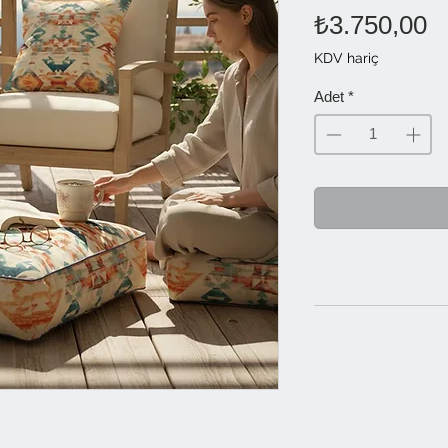
F
₺3.750,00
KDV hariç
Adet
*