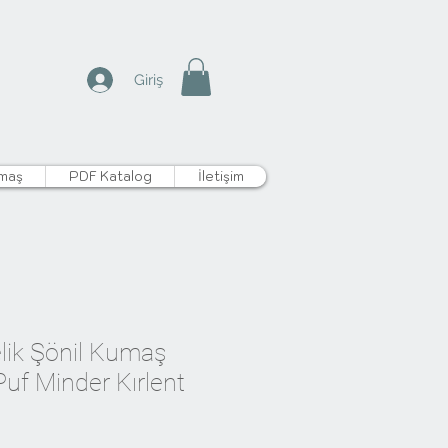
Giriş
maş
PDF Katalog
İletişim
lik Şönil Kumaş
 Puf Minder Kırlent