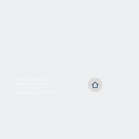
Demirtaş Organize Sanayi
Papatya Sokak No:4/D
Dosab
Osmangazi BURSA TÜRKİYE