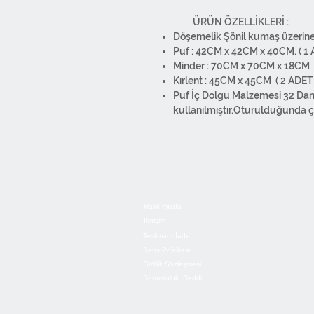
ÜRÜN ÖZELLİKLERİ :
Döşemelik Şönil kumaş üzerine d
Puf : 42CM x 42CM x 40CM. ( 1 
Minder : 70CM x 70CM x 18CM
Kırlent : 45CM x 45CM ( 2 ADE
Puf İç Dolgu Malzemesi 32 Dan
kullanılmıştır.Oturulduğunda
esneme yapar. Hafiftir taşıması
Minder iç dolgu malzemesi Silik
Kırlent iç dolgu % 100 Silikon
Boya OEKO-TEX® Standard 100 s
içermez, bu sayede canlıların s
yıkanabilir. Yıkama esnasında a
Hakkımızda
ile ütüleyebilirsiniz. Overlok dik
İletişim
vardır.Ürünlerimiz 1. sınıf ma
Teslimat - İade
kullanılmıştır. Tasarımdan pak
Satış Politikası
bünyemizde gerçekleştirilmekt
Gizlilik Sözleşmesi
Sorumluluk Reddi