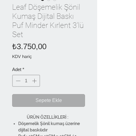
Leaf Döşemelik Şönil
Kumaş Dijital Baskı
Puf Minder Kırlent 3'lü
Set
Fiyat
₺3.750,00
KDV hariç
Adet
*
Sepete Ekle
ÜRÜN ÖZELLİKLERİ :
Döşemelik Şönil kumaş üzerine
dijital baskılıdır