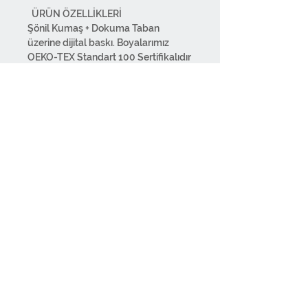
ÜRÜN ÖZELLİKLERİ
Şönil Kumaş + Dokuma Taban
üzerine dijital baskı. Boyalarımız
OEKO-TEX Standart 100 Sertifikalıdır
ve insan sağlığına zararlı kimyasallar
içermez. Kanserojen maddeler
içermediğinden canlıların sağlığı
korunur. Boya renk bırakmaz. Tüy
veya tüy gibi tehlikeli maddeler
insanların ellerine ve ağızlarına
yapışmaz. Alerji yapmaz. Dört kenarı
kalın iplikle overloklanmıştır.
İsteğe
Demirtaş Organize Sanayi
Hakkımızda
göre püsküllü veya püskülsüz
Papatya Sokak No:4/D
İletişim
Dosab
Osmangazi BURSA TÜRKİYE
Teslimat - İade
olarak üretilir
. Dokuma taban ağırlığı
Satış Politikası
1000GR/M2. Toplam ağırlık
Gizlilik Sözleşmesi
Sorumluluk Reddi
1940GR/M2.Ürünlerimiz süpürülüp
silinebilir. Ağartıcı madde
kullanılmamalıdır. Zemin dökülme
yapmaz. Ürünlerimiz birinci sınıf
malzemeden üretilmiştir. Orijinal
© 2026 by DECOTIAS.
kumaş kullanılmaktadır. Tasarımdan