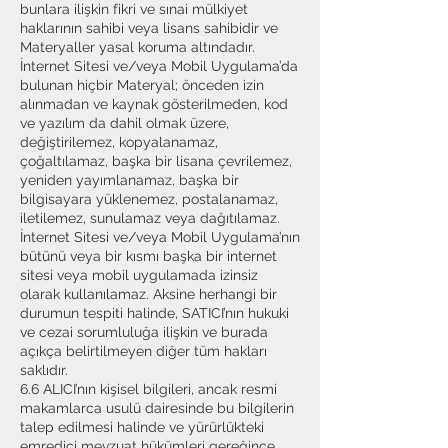
bunlara ilişkin fikri ve sınai mülkiyet
haklarının sahibi veya lisans sahibidir ve
Materyaller yasal koruma altındadır.
İnternet Sitesi ve/veya Mobil Uygulama’da
bulunan hiçbir Materyal; önceden izin
alınmadan ve kaynak gösterilmeden, kod
ve yazılım da dahil olmak üzere,
değiştirilemez, kopyalanamaz,
çoğaltılamaz, başka bir lisana çevrilemez,
yeniden yayımlanamaz, başka bir
bilgisayara yüklenemez, postalanamaz,
iletilemez, sunulamaz veya dağıtılamaz.
İnternet Sitesi ve/veya Mobil Uygulama’nın
bütünü veya bir kısmı başka bir internet
sitesi veya mobil uygulamada izinsiz
olarak kullanılamaz. Aksine herhangi bir
durumun tespiti halinde, SATICI’nın hukuki
ve cezai sorumluluğa ilişkin ve burada
açıkça belirtilmeyen diğer tüm hakları
saklıdır.
6.6 ALICI’nın kişisel bilgileri, ancak resmi
makamlarca usulü dairesinde bu bilgilerin
talep edilmesi halinde ve yürürlükteki
emredici mevzuat hükümleri gereğince