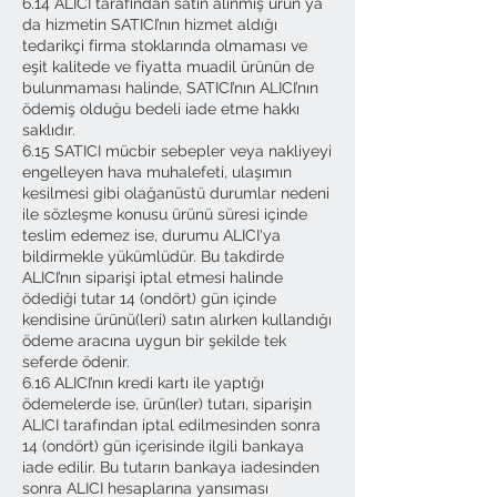
6.14 ALICI tarafından satın alınmış ürün ya
da hizmetin SATICI’nın hizmet aldığı
tedarikçi firma stoklarında olmaması ve
eşit kalitede ve fiyatta muadil ürünün de
bulunmaması halinde, SATICI’nın ALICI’nın
ödemiş olduğu bedeli iade etme hakkı
saklıdır.
6.15 SATICI mücbir sebepler veya nakliyeyi
engelleyen hava muhalefeti, ulaşımın
kesilmesi gibi olağanüstü durumlar nedeni
ile sözleşme konusu ürünü süresi içinde
teslim edemez ise, durumu ALICI'ya
bildirmekle yükümlüdür. Bu takdirde
ALICI’nın siparişi iptal etmesi halinde
ödediği tutar 14 (ondört) gün içinde
kendisine ürünü(leri) satın alırken kullandığı
ödeme aracına uygun bir şekilde tek
seferde ödenir.
6.16 ALICI’nın kredi kartı ile yaptığı
ödemelerde ise, ürün(ler) tutarı, siparişin
ALICI tarafından iptal edilmesinden sonra
14 (ondört) gün içerisinde ilgili bankaya
iade edilir. Bu tutarın bankaya iadesinden
sonra ALICI hesaplarına yansıması