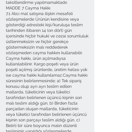
taksitlendirme yapılmamaktadır.
MADDE 7 Cayma Hakkı
7.1 Alıcı mal satışına ilişkin mesafeli
sözleşmelerde Ürünün kendisine veya
gösterdiği adresteki kişi/kuruluşa teslim
tarihinden itibaren 14 (on dört) gün
içerisinde hiçbir hukuki ve cezai sorumluluk
üstlenmeksizin ve hiçbir gerekçe
göstermeksizin malı reddederek
sözleşmeden cayma hakkını kullanabilir.
Cayma hakkı, ürün açılmadıysa
kullanılabilinir. Kargo poşeti veya ürün
poşeti açılmış ürünlerde, üretim hatası yok
ise cayma hakkı kullanılamaz.Cayma hakkı
süresinin belirlenmesinde; a) Tek sipariş
konusu olup ayrı ayrı teslim edilen
mallarda, tüketicinin veya tüketici
tarafından belirlenen üçüncü kişinin son
malı teslim aldığı gün, b) Birden fazla
parçadan oluşan mallarda, tüketicinin
veya tüketici tarafından belirlenen üçüncü
kişinin son parçayı teslim aldığı gün, c)
Belirli bir süre boyunca malın düzenli
tesliminin yapıldığı sözleşmelerde,