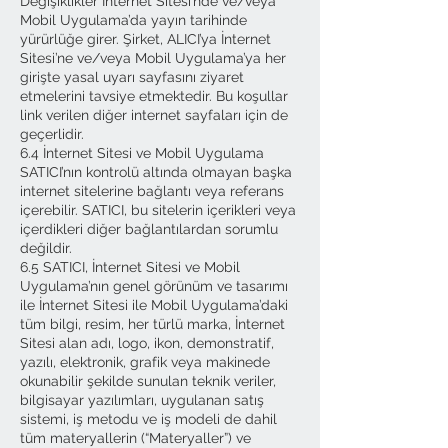
Değişiklikler İnternet Sitesi’nde ve/veya
Mobil Uygulama’da yayın tarihinde
yürürlüğe girer. Şirket, ALICI’ya İnternet
Sitesi’ne ve/veya Mobil Uygulama’ya her
girişte yasal uyarı sayfasını ziyaret
etmelerini tavsiye etmektedir. Bu koşullar
link verilen diğer internet sayfaları için de
geçerlidir.
6.4 İnternet Sitesi ve Mobil Uygulama
SATICI’nın kontrolü altında olmayan başka
internet sitelerine bağlantı veya referans
içerebilir. SATICI, bu sitelerin içerikleri veya
içerdikleri diğer bağlantılardan sorumlu
değildir.
6.5 SATICI, İnternet Sitesi ve Mobil
Uygulama’nın genel görünüm ve tasarımı
ile İnternet Sitesi ile Mobil Uygulama’daki
tüm bilgi, resim, her türlü marka, İnternet
Sitesi alan adı, logo, ikon, demonstratif,
yazılı, elektronik, grafik veya makinede
okunabilir şekilde sunulan teknik veriler,
bilgisayar yazılımları, uygulanan satış
sistemi, iş metodu ve iş modeli de dahil
tüm materyallerin (“Materyaller”) ve