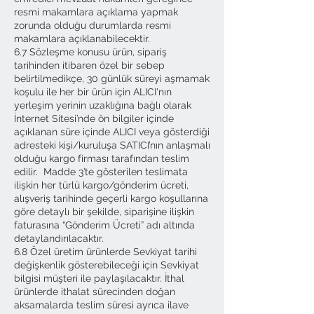
resmi makamlara açıklama yapmak
zorunda olduğu durumlarda resmi
makamlara açıklanabilecektir.
6.7 Sözleşme konusu ürün, sipariş
tarihinden itibaren özel bir sebep
belirtilmedikçe, 30 günlük süreyi aşmamak
koşulu ile her bir ürün için ALICI'nın
yerleşim yerinin uzaklığına bağlı olarak
İnternet Sitesi’nde ön bilgiler içinde
açıklanan süre içinde ALICI veya gösterdiği
adresteki kişi/kuruluşa SATICI’nın anlaşmalı
olduğu kargo firması tarafından teslim
edilir. Madde 3’te gösterilen teslimata
ilişkin her türlü kargo/gönderim ücreti,
alışveriş tarihinde geçerli kargo koşullarına
göre detaylı bir şekilde, siparişine ilişkin
faturasına “Gönderim Ücreti” adı altında
detaylandırılacaktır.
6.8 Özel üretim ürünlerde Sevkiyat tarihi
değişkenlik gösterebileceği için Sevkiyat
bilgisi müşteri ile paylaşılacaktır. İthal
ürünlerde ithalat sürecinden doğan
aksamalarda teslim süresi ayrıca ilave