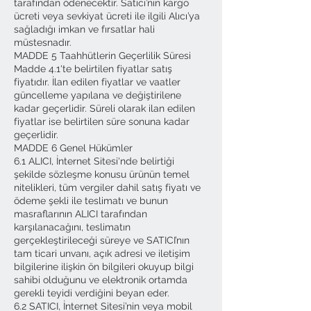
tarafından ödenecektir. Satıcı’nın kargo
ücreti veya sevkiyat ücreti ile ilgili Alıcı’ya
sağladığı imkan ve fırsatlar hali
müstesnadır.
MADDE 5 Taahhütlerin Geçerlilik Süresi
Madde 4.1'te belirtilen fiyatlar satış
fiyatıdır. İlan edilen fiyatlar ve vaatler
güncelleme yapılana ve değiştirilene
kadar geçerlidir. Süreli olarak ilan edilen
fiyatlar ise belirtilen süre sonuna kadar
geçerlidir.
MADDE 6 Genel Hükümler
6.1 ALICI, İnternet Sitesi'nde belirtiği
şekilde sözleşme konusu ürünün temel
nitelikleri, tüm vergiler dahil satış fiyatı ve
ödeme şekli ile teslimatı ve bunun
masraflarının ALICI tarafından
karşılanacağını, teslimatın
gerçekleştirileceği süreye ve SATICI’nın
tam ticari unvanı, açık adresi ve iletişim
bilgilerine ilişkin ön bilgileri okuyup bilgi
sahibi olduğunu ve elektronik ortamda
gerekli teyidi verdiğini beyan eder.
6.2 SATICI, İnternet Sitesi’nin veya mobil