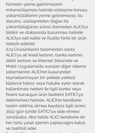
hizmetin yerine getirilmesinin
imkansızlaşması halinde sözleşme konusu
yükümlülüklerini yerine getiremezse, bu
durumu, sözleşmeden doğan ifa
yükümlülüğünün süresi dolmadan ALICI’ya
bildirir ve stoklarında bulunması halinde
ALICI’ya eşit kalite ve fiyatta farklı bir ürün
tedarik edebilir.
6.13 Ürünün(lerin) tesliminden sonra
ALICI'ya ait kredi kartının, banka kartının,
debit kartının ve İnternet Sitesi’nde ve
Mobil Uygulama’da sunulan diğer ödeme
sistemlerinin ALICI’nın kusurundan
kaynaklanmayan bir şekilde yetkisiz
kişilerce haksız veya hukuka aykırı olarak
kullanılması nedeni ile ilgili banka veya
finans kuruluşun ürün bedelini SATICI'ya
ödememesi halinde, ALICI’nın kendisine
teslim edilmiş olması kaydıyla ilgili ürünü
3(üç) gün içinde SATICI'ya iade etmesi
zorunludur. Aksi halde ALICI kendisine de
her türlü yasal işlemin yapılacağını kabul
ve taahhüt eder.