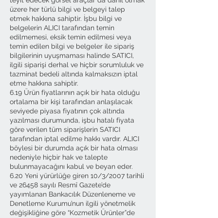
üzere her türlü bilgi ve belgeyi talep
etmek hakkına sahiptir. İşbu bilgi ve
belgelerin ALICI tarafından temin
edilmemesi, eksik temin edilmesi veya
temin edilen bilgi ve belgeler ile sipariş
bilgilerinin uyuşmaması halinde SATICI,
ilgili siparişi derhal ve hiçbir sorumluluk ve
tazminat bedeli altında kalmaksızın iptal
etme hakkına sahiptir.
6.19 Ürün fiyatlarının açık bir hata olduğu
ortalama bir kişi tarafından anlaşılacak
seviyede piyasa fiyatının çok altında
yazılması durumunda, işbu hatalı fiyata
göre verilen tüm siparişlerin SATICI
tarafından iptal edilme hakkı vardır. ALICI
böylesi bir durumda açık bir hata olması
nedeniyle hiçbir hak ve talepte
bulunmayacağını kabul ve beyan eder.
6.20 Yeni yürürlüğe giren 10/3/2007 tarihli
ve 26458 sayılı Resmî Gazete’de
yayımlanan Bankacılık Düzenleneme ve
Denetleme Kurumu’nun ilgili yönetmelik
değişikliğine göre “Kozmetik Ürünler”de