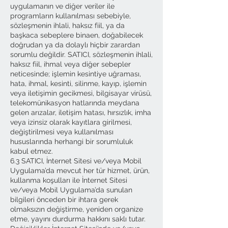
uygulamanın ve diğer veriler ile
programların kullanılması sebebiyle,
sözleşmenin ihlali, haksız fiil, ya da
başkaca sebeplere binaen, doğabilecek
doğrudan ya da dolaylı hiçbir zarardan
sorumlu değildir. SATICI, sözleşmenin ihlali,
haksız fiil, ihmal veya diğer sebepler
neticesinde; işlemin kesintiye uğraması,
hata, ihmal, kesinti, silinme, kayıp, işlemin
veya iletişimin gecikmesi, bilgisayar virüsü,
telekomünikasyon hatlarında meydana
gelen arızalar, iletişim hatası, hırsızlık, imha
veya izinsiz olarak kayıtlara girilmesi,
değiştirilmesi veya kullanılması
hususlarında herhangi bir sorumluluk
kabul etmez.
6.3 SATICI, İnternet Sitesi ve/veya Mobil
Uygulama’da mevcut her tür hizmet, ürün,
kullanma koşulları ile İnternet Sitesi
ve/veya Mobil Uygulama’da sunulan
bilgileri önceden bir ihtara gerek
olmaksızın değiştirme, yeniden organize
etme, yayını durdurma hakkını saklı tutar.