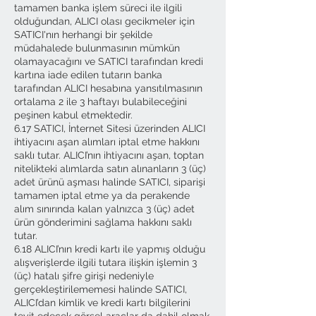
tamamen banka işlem süreci ile ilgili
olduğundan, ALICI olası gecikmeler için
SATICI'nın herhangi bir şekilde
müdahalede bulunmasının mümkün
olamayacağını ve SATICI tarafından kredi
kartına iade edilen tutarın banka
tarafından ALICI hesabına yansıtılmasının
ortalama 2 ile 3 haftayı bulabileceğini
peşinen kabul etmektedir.
6.17 SATICI, İnternet Sitesi üzerinden ALICI
ihtiyacını aşan alımları iptal etme hakkını
saklı tutar. ALICI’nın ihtiyacını aşan, toptan
nitelikteki alımlarda satın alınanların 3 (üç)
adet ürünü aşması halinde SATICI, siparişi
tamamen iptal etme ya da perakende
alım sınırında kalan yalnızca 3 (üç) adet
ürün gönderimini sağlama hakkını saklı
tutar.
6.18 ALICI’nın kredi kartı ile yapmış olduğu
alışverişlerde ilgili tutara ilişkin işlemin 3
(üç) hatalı şifre girişi nedeniyle
gerçekleştirilememesi halinde SATICI,
ALICI’dan kimlik ve kredi kartı bilgilerini
teyit edecek görsel araçlar da dahil olmak