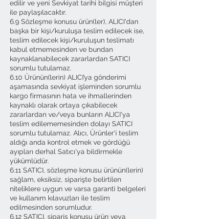
edilir ve yeni Sevkiyat tarihi bilgisi müşteri
ile paylaşılacaktır.
6.9 Sözleşme konusu ürün(ler), ALICI'dan
başka bir kişi/kuruluşa teslim edilecek ise,
teslim edilecek kişi/kuruluşun teslimatı
kabul etmemesinden ve bundan
kaynaklanabilecek zararlardan SATICI
sorumlu tutulamaz.
6.10 Ürünün(lerin) ALICI’ya gönderimi
aşamasında sevkiyat işleminden sorumlu
kargo firmasının hata ve ihmallerinden
kaynaklı olarak ortaya çıkabilecek
zararlardan ve/veya bunların ALICI'ya
teslim edilememesinden dolayı SATICI
sorumlu tutulamaz. Alıcı, Ürünler'i teslim
aldığı anda kontrol etmek ve gördüğü
ayıpları derhal Satıcı'ya bildirmekle
yükümlüdür.
6.11 SATICI, sözleşme konusu ürünün(lerin)
sağlam, eksiksiz, siparişte belirtilen
niteliklere uygun ve varsa garanti belgeleri
ve kullanım kılavuzları ile teslim
edilmesinden sorumludur.
6.12 SATICI, sipariş konusu ürün veya