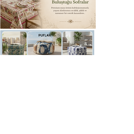
Demirtaş Organize Sanayi
Hakkımızda
Papatya Sokak No:4/D
İletişim
Dosab
Osmangazi BURSA TÜRKİYE
Teslimat - İade
Satış Politikası
Gizlilik Sözleşmesi