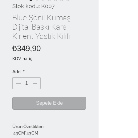
Stok kodu: K007
Blue Şönil Kumaş
Dijital Baskı Kare
Kırlent Yastık Kılıfı
Fiyat
₺349,90
KDV hariç
Adet
*
Sepete Ekle
Ürün Özellikleri :
43CM*43CM