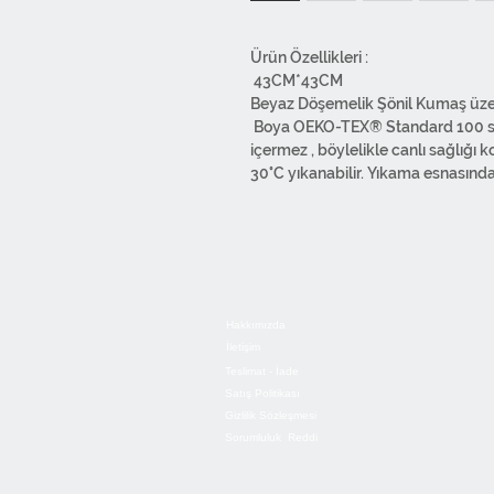
Ürün Özellikleri :
43CM*43CM
Beyaz Döşemelik Şönil Kumaş üzeri d
Boya OEKO-TEX® Standard 100 sert
içermez , böylelikle canlı sağlığı 
30°C yıkanabilir. Yıkama esnasında
Tersten ılık ütü ile ütüleyebilirsiniz
Overlok dikişlidir. Alttan fermuarlıd
Ürünlerimiz 1.Sınıf malzemelerden
kullanılmıştır. Tasarımdan paketl
bünyemizde yapılmaktadır.
Hakkımızda
İletişim
Teslimat - İade
Satış Politikası
Gizlilik Sözleşmesi
Sorumluluk Reddi