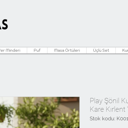
Yer Minderi
Puf
Masa Örtüleri
Üçlü Set
Ku
Play Şönil K
Kare Kırlent Y
Stok kodu: K00