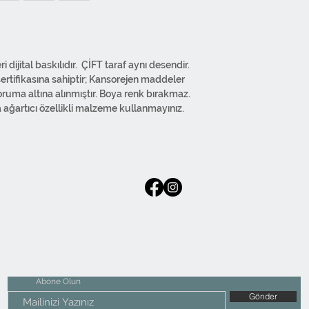
ijital baskılıdır. ÇİFT taraf aynı desendir.
ifikasına sahiptir; Kansorejen maddeler
koruma altına alınmıştır. Boya renk bırakmaz.
 ağartıcı özellikli malzeme kullanmayınız.
.
ır.
 imal edilmiştir. Regular kumaş
emeye kadar bütün işlemler kendi
Abone Olun
Gönder