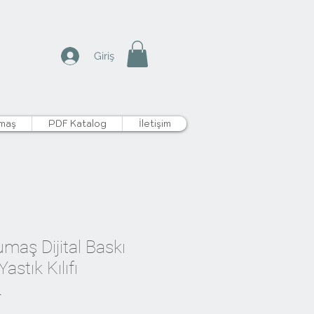
Giriş
maş
PDF Katalog
İletişim
umaş Dijital Baskı
astık Kılıfı
1