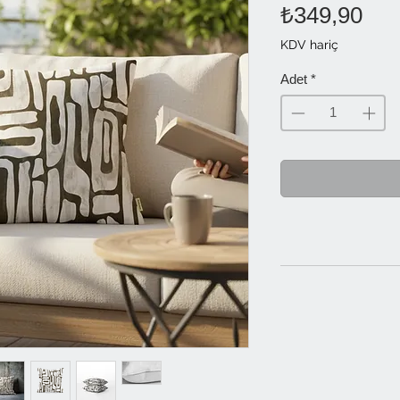
Fiy
₺349,90
KDV hariç
Adet
*