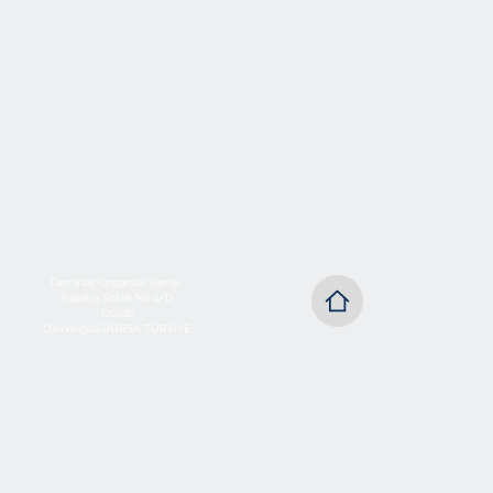
Demirtaş Organize Sanayi
Papatya Sokak No:4/D
Dosab
Osmangazi BURSA TÜRKİYE