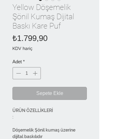
Yellow Döşemelik
Şönil Kumaş Dijital
Baskı Kare Puf
Fiyat
₺1.799,90
KDV hariç
Adet
*
Sepete Ekle
ÜRÜN ÖZELLİKLERİ
:
Döşemelik Şönil kumaş üzerine
dijital baskılıdır