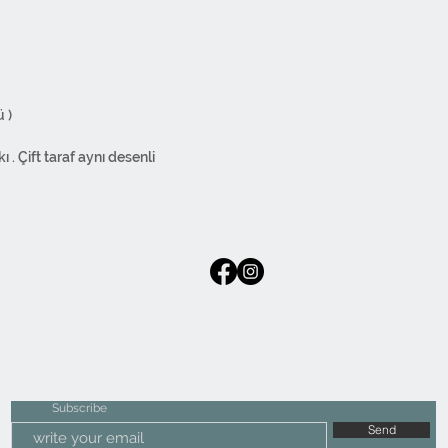
 )
 . Çift taraf aynı desenli
ifikasına sahiptir; Kansorejen maddeler
koruma altına alınmıştır. Boya renk bırakmaz.
 ağartıcı özellikli malzeme kullanmayınız.
.
ır. İki tarafıda kullanılabilir.
 imal edilmiştir. Regular kumaş
emeye kadar bütün işlemler kendi
Subscribe
Send