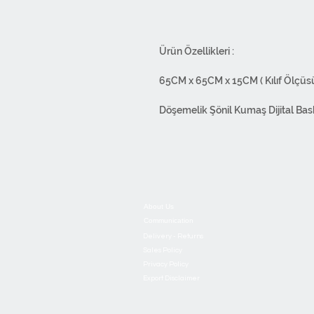
Ürün Özellikleri :
65CM x 65CM x 15CM ( Kılıf Ölçüsü
Döşemelik Şönil Kumaş Dijital Baskı
Boya OEKO-TEX® Standard 100 sert
içermez , böylelikle canlı sağlığı 
30°C yıkanabilir. Yıkama esnasında
Tersten ılık ütü ile ütüleyebilirsiniz
About Us
Communication
Overlok dikişlidir. Yandan fermuarlıd
Delivery - Returns
Sales Policy
Ürünlerimiz 1.Sınıf malzemelerden
Privacy Policy
Export Disclaimer
kullanılmıştır. Tasarımdan paketl
bünyemizde yapılmaktadır.