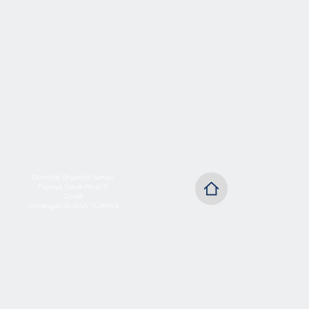
Demirtaş Organize Sanayi
Papatya Sokak No:4/D
Dosab
Osmangazi BURSA TÜRKİYE