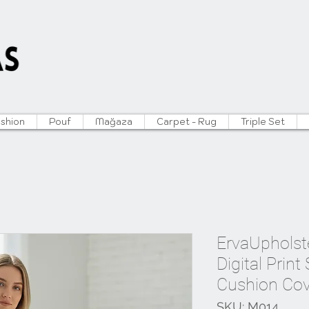
ushion
Pouf
Mağaza
Carpet - Rug
Triple Set
ErvaUpholste
Digital Print
Cushion Cov
SKU: M014