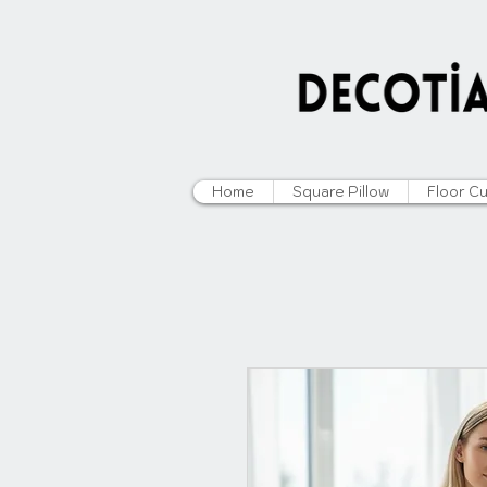
Home
Square Pillow
Floor C